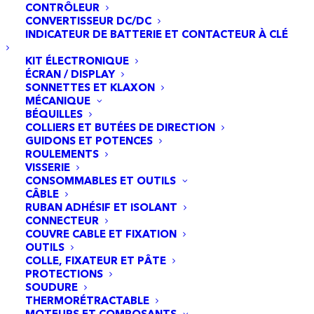
CONTRÔLEUR
CONVERTISSEUR DC/DC
INDICATEUR DE BATTERIE ET CONTACTEUR À CLÉ
KIT ÉLECTRONIQUE
ÉCRAN / DISPLAY
SONNETTES ET KLAXON
MÉCANIQUE
BÉQUILLES
COLLIERS ET BUTÉES DE DIRECTION
GUIDONS ET POTENCES
ROULEMENTS
VISSERIE
CONSOMMABLES ET OUTILS
CÂBLE
RUBAN ADHÉSIF ET ISOLANT
CONNECTEUR
COUVRE CABLE ET FIXATION
Chambre à air 8,5x2 VC 90x90 Black Cat - 5pcs
OUTILS
AJOUTER AU PANIER
COLLE, FIXATEUR ET PÂTE
16,95
€
PROTECTIONS
SOUDURE
THERMORÉTRACTABLE
MOTEURS ET COMPOSANTS