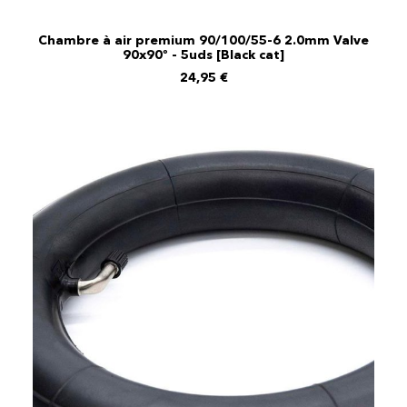
Chambre à air premium 90/100/55-6 2.0mm Valve
90x90º - 5uds [Black cat]
AJOUTER AU PANIER
24,95
€