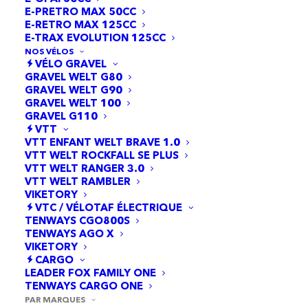
E-PRETRO MAX 50CC
E-RETRO MAX 125CC
E-TRAX EVOLUTION 125CC
NOS VÉLOS
VÉLO GRAVEL
GRAVEL WELT G80
GRAVEL WELT G90
GRAVEL WELT 100
GRAVEL G110
10 résultats affichés
VTT
VTT ENFANT WELT BRAVE 1.0
VTT WELT ROCKFALL SE PLUS
VTT WELT RANGER 3.0
VTT WELT RAMBLER
VIKETORY
VTC / VÉLOTAF ÉLECTRIQUE
TENWAYS CGO800S
TENWAYS AGO X
VIKETORY
CARGO
LEADER FOX FAMILY ONE
TENWAYS CARGO ONE
PAR MARQUES