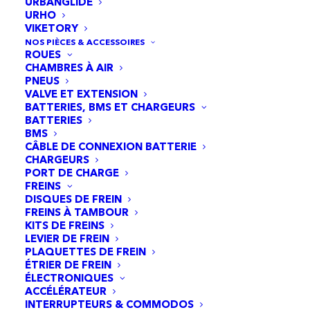
URBANGLIDE
URHO
VIKETORY
NOS PIÈCES & ACCESSOIRES
ROUES
CHAMBRES À AIR
PNEUS
VALVE ET EXTENSION
BATTERIES, BMS ET CHARGEURS
BATTERIES
BMS
CÂBLE DE CONNEXION BATTERIE
CHARGEURS
PORT DE CHARGE
FREINS
DISQUES DE FREIN
FREINS À TAMBOUR
KITS DE FREINS
Chambre à air 8,5x2 Black Cat - valve droite - 5pcs
LEVIER DE FREIN
AJOUTER AU PANIER
16,95
€
PLAQUETTES DE FREIN
ÉTRIER DE FREIN
ÉLECTRONIQUES
ACCÉLÉRATEUR
INTERRUPTEURS & COMMODOS