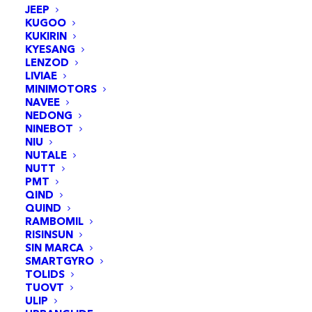
JEEP
KUGOO
KUKIRIN
KYESANG
LENZOD
LIVIAE
MINIMOTORS
NAVEE
NEDONG
NINEBOT
NIU
NUTALE
NUTT
PMT
QIND
Chambre à air 10x2,5 Black Cat - valve courbée
QUIND
AJOUTER AU PANIER
90x90 -5pcs
RAMBOMIL
19,95
€
RISINSUN
SIN MARCA
SMARTGYRO
TOLIDS
TUOVT
ULIP