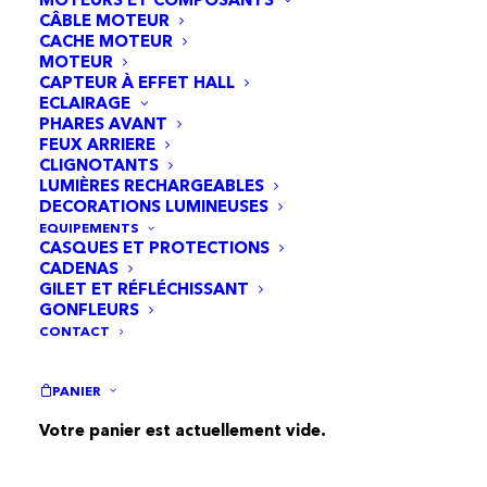
CÂBLE MOTEUR
CACHE MOTEUR
MOTEUR
CAPTEUR À EFFET HALL
ECLAIRAGE
PHARES AVANT
FEUX ARRIERE
CLIGNOTANTS
LUMIÈRES RECHARGEABLES
DECORATIONS LUMINEUSES
EQUIPEMENTS
CASQUES ET PROTECTIONS
CADENAS
GILET ET RÉFLÉCHISSANT
GONFLEURS
CONTACT
PANIER
Chambre à air 80/65-6 VC 90x90 Black Cat - 5pcs
AJOUTER AU PANIER
Votre panier est actuellement vide.
22,95
€