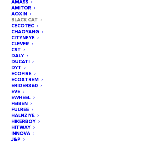
AMASS
AMITOR
AOXIN
BLACK CAT
CECOTEC
CHAOYANG
CITYNEYE
CLEVER
CST
DALY
DUCATI
DYT
ECOFIRE
ECOXTREM
Chambre à air 10x(2 | 2,125) VC 90x90 Black Cat -
AJOUTER AU PANIER
5pcs
ERIDER360
EVE
16,95
€
EWHEEL
FEIBEN
FULREE
HALNZIYE
HIKERBOY
HITWAY
INNOVA
J&P