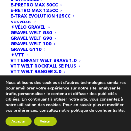
E-PRETRO MAX 50CC
E-RETRO MAX 125CC
E-TRAX EVOLUTION 125CC
NOS VÉLOS
VÉLO GRAVEL
GRAVEL WELT G80
GRAVEL WELT G90
GRAVEL WELT 100
GRAVEL G110
Rien Trouvé
VTT
VTT ENFANT WELT BRAVE 1.0
VTT WELT ROCKFALL SE PLUS
Il semble que nous ne pouvons pas trouver ce que
VTT WELT RANGER 3.0
vous cherchez. Peut-être qu'une recherche peut
VTT WELT RAMBLER
Nous utilisons des cookies et d'autres technologies similaires
VIKETORY
vous aider.
pour améliorer votre expérience sur notre site, analyser le
VTC / VÉLOTAF ÉLECTRIQUE
trafic, personnaliser le contenu et diffuser des publicités
TENWAYS CGO800S
ciblées. En continuant à utiliser notre site, vous consentez à
TENWAYS AGO X
notre utilisation des cookies. Pour en savoir plus et modifier
VIKETORY
vos préférences, consultez notre
politique de confidentialité
.
CARGO
LEADER FOX FAMILY ONE
TENWAYS CARGO ONE
Accepter
Rejeter
PAR MARQUES