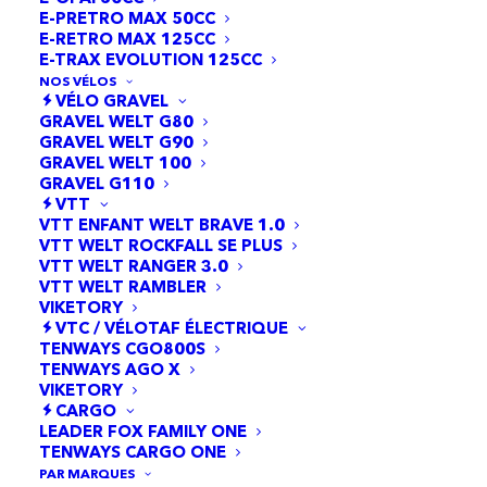
avec efficacité.
E-PRETRO MAX 50CC
E-RETRO MAX 125CC
E-TRAX EVOLUTION 125CC
NOS VÉLOS
VÉLO GRAVEL
GRAVEL WELT G80
GRAVEL WELT G90
GRAVEL WELT 100
GRAVEL G110
VTT
VTT ENFANT WELT BRAVE 1.0
VTT WELT ROCKFALL SE PLUS
VTT WELT RANGER 3.0
VTT WELT RAMBLER
VIKETORY
VTC / VÉLOTAF ÉLECTRIQUE
TENWAYS CGO800S
TENWAYS AGO X
VIKETORY
CARGO
Redéfinir la mobilité sécurisée
LEADER FOX FAMILY ONE
TENWAYS CARGO ONE
avec innovation et
PAR MARQUES