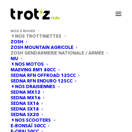
NOS 2 ROUES
NOS TROTTINETTES
ZOSH
ZOSH MOUNTAIN AGRICOLE
DÉCOUVREZ LA ZOSH
ZOSH GENDARMERIE NATIONALE / ARMÉE
GENDARMERIE
NIU
NOS MOTOS
NATIONALE,
MAEVING RM1 80CC
SEDNA RFN OFFROAD 125CC
SEDNA RFN ENDURO 125CC
conçue pour des
NOS DRAISIENNES
SEDNA MX12
interventions rapides et
SEDNA MX16
une mobilité agile, elle
SEDNA SX16
SEDNA SX18
offre une solution fiable
SEDNA SX20
NOS SCOOTERS
pour assurer la sécurité
E-BONSAÏ 50CC
E-OPAI 50CC