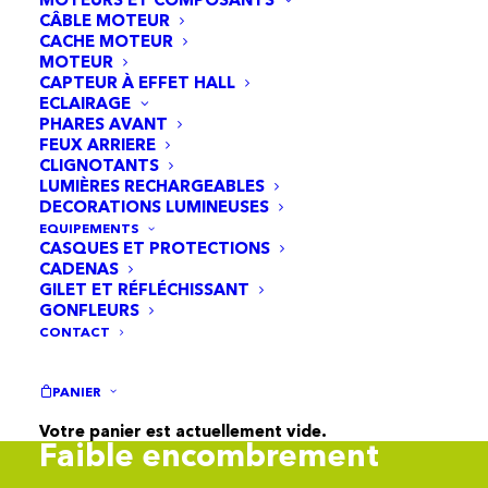
fonctionnement
CÂBLE MOTEUR
CACHE MOTEUR
Les moteurs électriques de la ZOSH Gendarmerie
MOTEUR
CAPTEUR À EFFET HALL
Nationale fonctionnent avec une discrétion sonore
ECLAIRAGE
notable, proposant ainsi une alternative silencieuse
PHARES AVANT
aux véhicules agricoles conventionnels comme les
FEUX ARRIERE
CLIGNOTANTS
quads et autres engins thermiques. Cette
LUMIÈRES RECHARGEABLES
caractéristique offre des déplacements discrets,
DECORATIONS LUMINEUSES
renforçant l'efficacité des opérations de la
EQUIPEMENTS
CASQUES ET PROTECTIONS
Gendarmerie.
CADENAS
GILET ET RÉFLÉCHISSANT
GONFLEURS
CONTACT
PANIER
05
Votre panier est actuellement vide.
Faible encombrement