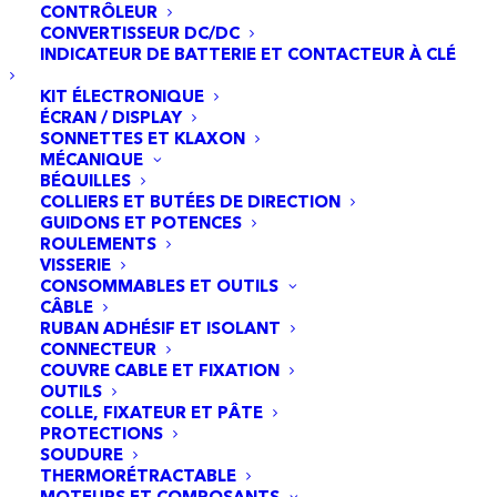
CONTRÔLEUR
CONVERTISSEUR DC/DC
03
INDICATEUR DE BATTERIE ET CONTACTEUR À CLÉ
Autonomie étendue
KIT ÉLECTRONIQUE
ÉCRAN / DISPLAY
SONNETTES ET KLAXON
Avec une autonomie étendue pouvant atteindre
MÉCANIQUE
jusqu'à 90 km, que ce soit pour les patrouilles dans
BÉQUILLES
COLLIERS ET BUTÉES DE DIRECTION
les zones étendues, les interventions rapides, la
GUIDONS ET POTENCES
surveillance des espaces sensibles ou le maintien
ROULEMENTS
de l'ordre dans des situations variées.
VISSERIE
CONSOMMABLES ET OUTILS
CÂBLE
RUBAN ADHÉSIF ET ISOLANT
CONNECTEUR
COUVRE CABLE ET FIXATION
OUTILS
COLLE, FIXATEUR ET PÂTE
04
PROTECTIONS
SOUDURE
Silence de
THERMORÉTRACTABLE
MOTEURS ET COMPOSANTS