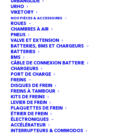
URBANGLIDE
missions de surveillance et d'intervention.
URHO
VIKETORY
NOS PIÈCES & ACCESSOIRES
ROUES
CHAMBRES À AIR
PNEUS
VALVE ET EXTENSION
02
BATTERIES, BMS ET CHARGEURS
BATTERIES
Pneus robustes
BMS
CÂBLE DE CONNEXION BATTERIE
CHARGEURS
Garantit une adhérence exceptionnelle et une
PORT DE CHARGE
FREINS
sécurité renforcée grâce à l'incorporation d'une
DISQUES DE FREIN
bande anti-crevaison en kevlar, une
FREINS À TAMBOUR
KITS DE FREINS
caractéristique essentielle pour les déplacements
LEVIER DE FREIN
sécurisés de la Gendarmerie Nationale.
PLAQUETTES DE FREIN
ÉTRIER DE FREIN
ÉLECTRONIQUES
ACCÉLÉRATEUR
INTERRUPTEURS & COMMODOS