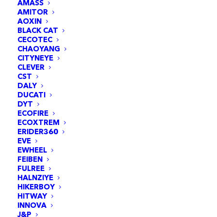
AMASS
AMITOR
AOXIN
BLACK CAT
CECOTEC
CHAOYANG
CITYNEYE
CLEVER
CST
DALY
DUCATI
DYT
ECOFIRE
ECOXTREM
Capteur Hall de moteur pour Xiaomi Mi4Ultra
AJOUTER AU PANIER
ERIDER360
6,95
€
EVE
EWHEEL
FEIBEN
FULREE
HALNZIYE
HIKERBOY
HITWAY
INNOVA
J&P