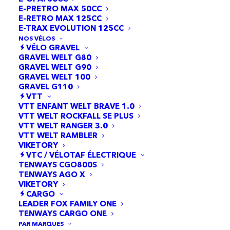
E-PRETRO MAX 50CC
E-RETRO MAX 125CC
E-TRAX EVOLUTION 125CC
NOS VÉLOS
VÉLO GRAVEL
GRAVEL WELT G80
GRAVEL WELT G90
GRAVEL WELT 100
GRAVEL G110
5 résultats affichés
VTT
VTT ENFANT WELT BRAVE 1.0
VTT WELT ROCKFALL SE PLUS
VTT WELT RANGER 3.0
VTT WELT RAMBLER
VIKETORY
VTC / VÉLOTAF ÉLECTRIQUE
TENWAYS CGO800S
TENWAYS AGO X
VIKETORY
CARGO
LEADER FOX FAMILY ONE
TENWAYS CARGO ONE
PAR MARQUES