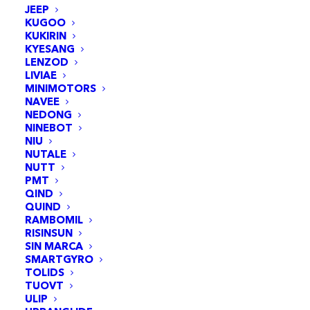
JEEP
KUGOO
KUKIRIN
KYESANG
LENZOD
LIVIAE
MINIMOTORS
NAVEE
NEDONG
NINEBOT
NIU
NUTALE
NUTT
PMT
Capteur Hall de moteur pour Xiaomi Pro4
QIND
AJOUTER AU PANIER
QUIND
4,95
€
RAMBOMIL
RISINSUN
SIN MARCA
SMARTGYRO
TOLIDS
TUOVT
ULIP