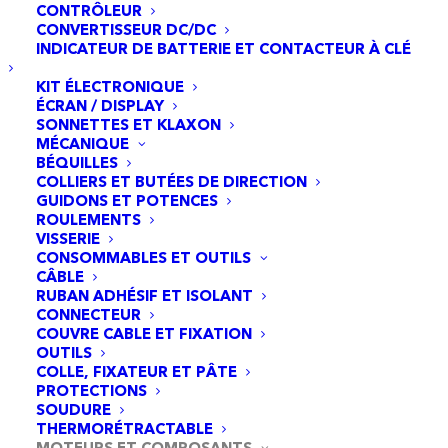
CONTRÔLEUR
CONVERTISSEUR DC/DC
INDICATEUR DE BATTERIE ET CONTACTEUR À CLÉ
KIT ÉLECTRONIQUE
ÉCRAN / DISPLAY
SONNETTES ET KLAXON
MÉCANIQUE
BÉQUILLES
COLLIERS ET BUTÉES DE DIRECTION
GUIDONS ET POTENCES
ROULEMENTS
VISSERIE
CONSOMMABLES ET OUTILS
CÂBLE
RUBAN ADHÉSIF ET ISOLANT
CONNECTEUR
Plaque Capteur Hall 70 mm – Modèle A
COUVRE CABLE ET FIXATION
AJOUTER AU PANIER
3,95
€
OUTILS
COLLE, FIXATEUR ET PÂTE
PROTECTIONS
SOUDURE
THERMORÉTRACTABLE
MOTEURS ET COMPOSANTS