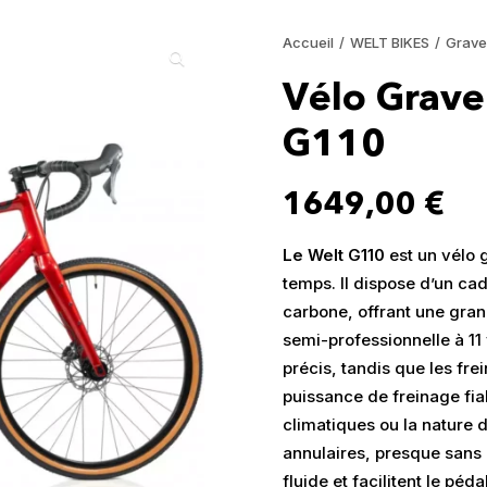
Accueil
WELT BIKES
Grave
Vélo Grave
G110
1649,00
€
Le Welt G110
est un vélo 
temps. Il dispose d’un ca
carbone, offrant une gra
semi-professionnelle à 1
précis, tandis que les fr
puissance de freinage fiab
climatiques ou la nature 
annulaires, presque sans 
fluide et facilitent le péd