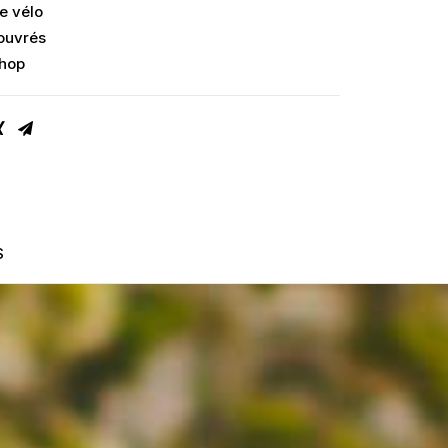
e vélo
 ouvrés
Shop
S