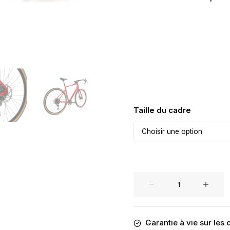
Taille du cadre
quantité
de
Alternative:
Vélo
Gravel
Garantie à vie sur les