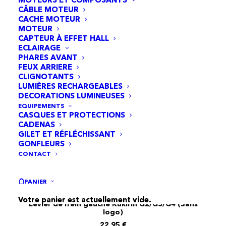
CÂBLE MOTEUR
CACHE MOTEUR
MOTEUR
CAPTEUR À EFFET HALL
ECLAIRAGE
PHARES AVANT
FEUX ARRIERE
CLIGNOTANTS
LUMIÈRES RECHARGEABLES
DECORATIONS LUMINEUSES
EQUIPEMENTS
CASQUES ET PROTECTIONS
CADENAS
GILET ET RÉFLÉCHISSANT
GONFLEURS
CONTACT
PANIER
Votre panier est actuellement vide.
Levier de frein gauche Kukirin G2/G3/G4 (Sans
AJOUTER AU PANIER
logo)
22,95
€