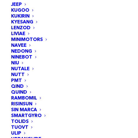
JEEP
KUGOO
KUKIRIN
KYESANG
LENZOD
LIVIAE
MINIMOTORS
NAVEE
NEDONG
NINEBOT
NIU
NUTALE
NUTT
PMT
QIND
Levier de frein droit Smartgyro Z-one/Zwheel
QUIND
E9T/Urbanglide 350CT
AJOUTER AU PANIER
RAMBOMIL
12,95
€
RISINSUN
SIN MARCA
SMARTGYRO
TOLIDS
TUOVT
ULIP