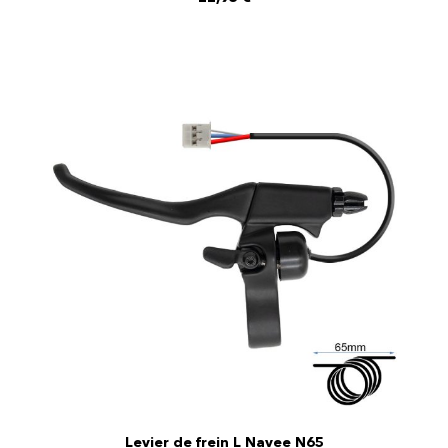
Levier de frein L Navee N65