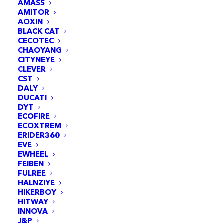
AMASS
AMITOR
AOXIN
BLACK CAT
CECOTEC
CHAOYANG
CITYNEYE
CLEVER
CST
DALY
DUCATI
DYT
ECOFIRE
ECOXTREM
Levier de frein D avec connecteur étanche pour
AJOUTER AU PANIER
Kukirin G2 Pro
ERIDER360
EVE
14,95
€
EWHEEL
FEIBEN
FULREE
HALNZIYE
HIKERBOY
HITWAY
INNOVA
J&P