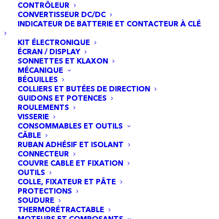
CONTRÔLEUR
CONVERTISSEUR DC/DC
INDICATEUR DE BATTERIE ET CONTACTEUR À CLÉ
KIT ÉLECTRONIQUE
ÉCRAN / DISPLAY
SONNETTES ET KLAXON
MÉCANIQUE
BÉQUILLES
COLLIERS ET BUTÉES DE DIRECTION
GUIDONS ET POTENCES
ROULEMENTS
VISSERIE
CONSOMMABLES ET OUTILS
CÂBLE
RUBAN ADHÉSIF ET ISOLANT
CONNECTEUR
COUVRE CABLE ET FIXATION
OUTILS
Levier de frein gauche avec sonnette Smartgyro Z-
COLLE, FIXATEUR ET PÂTE
one/Zwheel E9T/Urbanglide 350CT
AJOUTER AU PANIER
PROTECTIONS
12,95
€
SOUDURE
THERMORÉTRACTABLE
MOTEURS ET COMPOSANTS