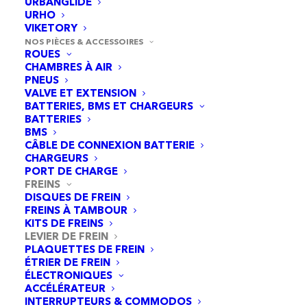
URBANGLIDE
URHO
VIKETORY
NOS PIÈCES & ACCESSOIRES
ROUES
CHAMBRES À AIR
PNEUS
VALVE ET EXTENSION
BATTERIES, BMS ET CHARGEURS
BATTERIES
BMS
CÂBLE DE CONNEXION BATTERIE
CHARGEURS
PORT DE CHARGE
FREINS
DISQUES DE FREIN
FREINS À TAMBOUR
KITS DE FREINS
Levier de frein gauche avec sonnette Cecotec
LEVIER DE FREIN
AJOUTER AU PANIER
Y65/Y45
PLAQUETTES DE FREIN
22,95
€
ÉTRIER DE FREIN
ÉLECTRONIQUES
ACCÉLÉRATEUR
INTERRUPTEURS & COMMODOS