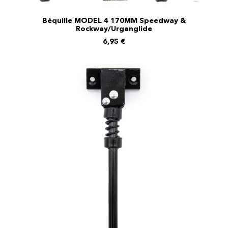
Béquille MODEL 4 170MM Speedway &
Rockway/Urganglide
AJOUTER AU PANIER
6,95
€