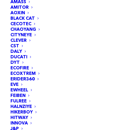
AMASS
AMITOR
AOXIN
BLACK CAT
CECOTEC
CHAOYANG
CITYNEYE
CLEVER
CST
DALY
DUCATI
DYT
ECOFIRE
ECOXTREM
Béquille 190mm noir - Avec support vertical
AJOUTER AU PANIER
ERIDER360
6,95
€
EVE
EWHEEL
FEIBEN
FULREE
HALNZIYE
HIKERBOY
HITWAY
INNOVA
J&P