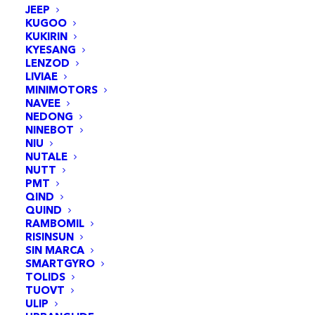
JEEP
KUGOO
KUKIRIN
KYESANG
LENZOD
LIVIAE
MINIMOTORS
NAVEE
NEDONG
NINEBOT
NIU
NUTALE
NUTT
PMT
Béquille avec support vertical 145 mm
QIND
AJOUTER AU PANIER
QUIND
9,95
€
RAMBOMIL
RISINSUN
SIN MARCA
SMARTGYRO
TOLIDS
TUOVT
ULIP