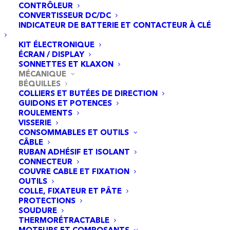
CONTRÔLEUR
CONVERTISSEUR DC/DC
INDICATEUR DE BATTERIE ET CONTACTEUR À CLÉ
KIT ÉLECTRONIQUE
ÉCRAN / DISPLAY
SONNETTES ET KLAXON
MÉCANIQUE
BÉQUILLES
COLLIERS ET BUTÉES DE DIRECTION
GUIDONS ET POTENCES
ROULEMENTS
VISSERIE
CONSOMMABLES ET OUTILS
CÂBLE
RUBAN ADHÉSIF ET ISOLANT
CONNECTEUR
Béquille Kukirin G2 Master/Smartgyro Ryder
COUVRE CABLE ET FIXATION
AJOUTER AU PANIER
[Original]
OUTILS
32,95
€
COLLE, FIXATEUR ET PÂTE
PROTECTIONS
SOUDURE
THERMORÉTRACTABLE
MOTEURS ET COMPOSANTS