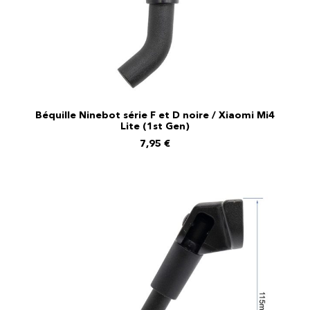
Béquille Ninebot série F et D noire / Xiaomi Mi4
AJOUTER AU PANIER
Lite (1st Gen)
7,95
€