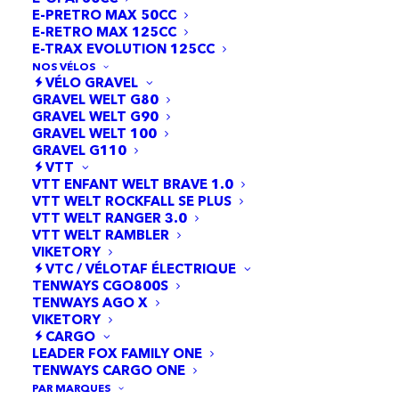
E-PRETRO MAX 50CC
E-RETRO MAX 125CC
E-TRAX EVOLUTION 125CC
NOS VÉLOS
VÉLO GRAVEL
GRAVEL WELT G80
GRAVEL WELT G90
GRAVEL WELT 100
GRAVEL G110
38 résultats affichés
VTT
VTT ENFANT WELT BRAVE 1.0
VTT WELT ROCKFALL SE PLUS
VTT WELT RANGER 3.0
VTT WELT RAMBLER
VIKETORY
VTC / VÉLOTAF ÉLECTRIQUE
TENWAYS CGO800S
TENWAYS AGO X
VIKETORY
CARGO
LEADER FOX FAMILY ONE
TENWAYS CARGO ONE
PAR MARQUES