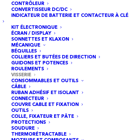
CONTRÔLEUR
– TRANSMISSION FINALE : Chaîne
CONVERTISSEUR DC/DC
INDICATEUR DE BATTERIE ET CONTACTEUR À CLÉ
– BATTERIE : 2.6Ah Lithium ion
KIT ÉLECTRONIQUE
ÉCRAN / DISPLAY
– COULEUR : Rouge ou Bleu
SONNETTES ET KLAXON
MÉCANIQUE
– SUSPENSION AVANT : Fourche
BÉQUILLES
COLLIERS ET BUTÉES DE DIRECTION
hydraulique réglable en compression
GUIDONS ET POTENCES
570mm
ROULEMENTS
VISSERIE
– SUSPENSION ARRIÈRE : Amortisseur
CONSOMMABLES ET OUTILS
CÂBLE
Fastace à ressort
RUBAN ADHÉSIF ET ISOLANT
– FREIN AVANT : Frein à disque à câble
CONNECTEUR
COUVRE CABLE ET FIXATION
– FREIN ARRIÈRE : Frein à disque à câble
OUTILS
COLLE, FIXATEUR ET PÂTE
– ROUE AVANT : Jantes à rayons en
PROTECTIONS
aluminium 16″
SOUDURE
THERMORÉTRACTABLE
– ROUE ARRIÈRE : Jantes à rayons en
MOTEURS ET COMPOSANTS