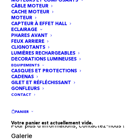
aluminium 16″
CÂBLE MOTEUR
CACHE MOTEUR
– GUIDON : Aluminum type BMX
MOTEUR
CAPTEUR À EFFET HALL
– CADRE : Cadre en aluminum
ECLAIRAGE
PHARES AVANT
FEUX ARRIERE
– HAUTEUR DE SELLE : 63 à 82cm
CLIGNOTANTS
LUMIÈRES RECHARGEABLES
– EMPATTEMENT : 1340mm
DECORATIONS LUMINEUSES
– POIDS : 17KG
EQUIPEMENTS
CASQUES ET PROTECTIONS
– CHARGE MAX : 50KG
CADENAS
GILET ET RÉFLÉCHISSANT
GONFLEURS
* Vitesse de 15 à 25km en fonction du
CONTACT
mode utilisé
PANIER
Votre panier est actuellement vide.
Pour plus d’informations, contactez-nous !
Galerie