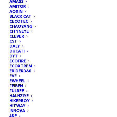
AMASS
Apport
AMITOR
AOXIN
BLACK CAT
CECOTEC
CHAOYANG
Nombre de mensualité
CITYNEYE
CLEVER
-
+
CST
DALY
DUCATI
Paiement du
DYT
financement
ECOFIRE
Alternative:
ECOXTREM
ERIDER360
DEMANDER MON FINANCEMENT
EVE
EWHEEL
FEIBEN
FULREE
HALNZIYE
HIKERBOY
HITWAY
JE PLANIFIE MON RENDEZ-VOUS 
INNOVA
2.0
J&P