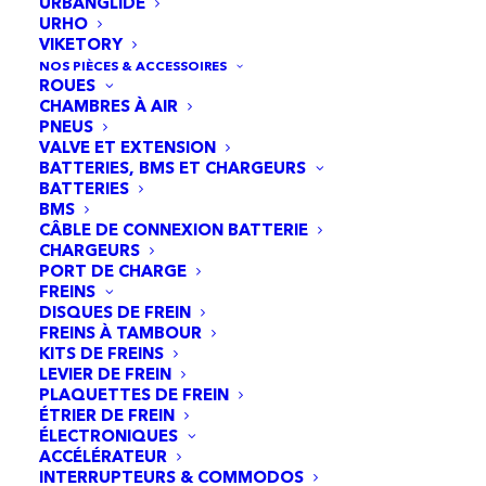
URBANGLIDE
URHO
Description
VIKETORY
NOS PIÈCES & ACCESSOIRES
ROUES
CHAMBRES À AIR
PNEUS
Spécifications de la
VALVE ET EXTENSION
BATTERIES, BMS ET CHARGEURS
Draisienne Sedna SX16
BATTERIES
BMS
CÂBLE DE CONNEXION BATTERIE
– Autonomie : 24km (Map 1), 18km (Map 2)
CHARGEURS
PORT DE CHARGE
et 14km (Map3)
FREINS
– Puissance : 1 moteur de 500 watts
DISQUES DE FREIN
FREINS À TAMBOUR
– Batterie : non démontable
KITS DE FREINS
LEVIER DE FREIN
PLAQUETTES DE FREIN
Autres informations :
ÉTRIER DE FREIN
ÉLECTRONIQUES
– TYPE MOTEUR : Electrique 500w
ACCÉLÉRATEUR
INTERRUPTEURS & COMMODOS
Brushless
+ Sine wave controller