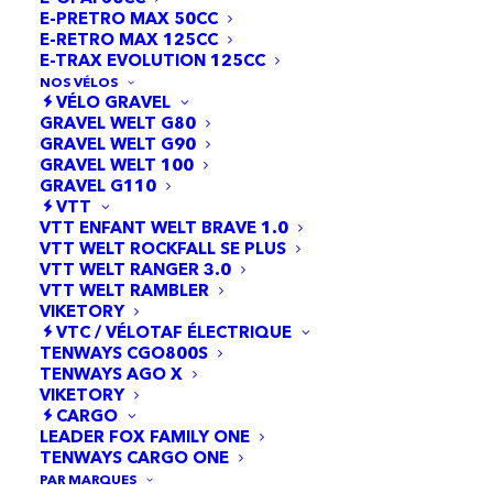
E-PRETRO MAX 50CC
VOIR LES MENSUALITÉS
E-RETRO MAX 125CC
E-TRAX EVOLUTION 125CC
OU PAYER EN
NOS VÉLOS
VÉLO GRAVEL
GRAVEL WELT G80
GRAVEL WELT G90
?
GRAVEL WELT 100
GRAVEL G110
VTT
VTT ENFANT WELT BRAVE 1.0
VTT WELT ROCKFALL SE PLUS
Ce produit est actuellement en rupture et
VTT WELT RANGER 3.0
indisponible.
VTT WELT RAMBLER
Alternative:
VIKETORY
VTC / VÉLOTAF ÉLECTRIQUE
TENWAYS CGO800S
Simuler mon financement
TENWAYS AGO X
VIKETORY
Montant du financement
CARGO
LEADER FOX FAMILY ONE
TENWAYS CARGO ONE
PAR MARQUES