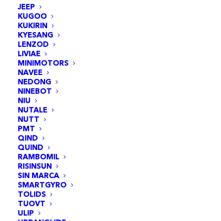
JEEP
KUGOO
KUKIRIN
KYESANG
LENZOD
LIVIAE
500
w
24
Km
MINIMOTORS
NAVEE
NEDONG
1 roue motrice
d’autonomie
NINEBOT
NIU
NUTALE
36
Volts
25
km/h*
NUTT
PMT
QIND
Batterie lithium
vitesse maximale
QUIND
démontable
RAMBOMIL
RISINSUN
SIN MARCA
SMARTGYRO
TOLIDS
TUOVT
ULIP