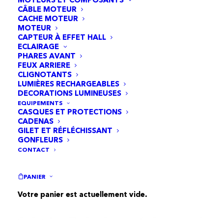
CÂBLE MOTEUR
CACHE MOTEUR
MOTEUR
CAPTEUR À EFFET HALL
ECLAIRAGE
PHARES AVANT
FEUX ARRIERE
CLIGNOTANTS
LUMIÈRES RECHARGEABLES
DECORATIONS LUMINEUSES
EQUIPEMENTS
CASQUES ET PROTECTIONS
CADENAS
GILET ET RÉFLÉCHISSANT
GONFLEURS
CONTACT
Bouchon en silicone pour port de charge Xiaomi
PANIER
1S/Essential/Pro/Pro/Pro2/Mi3 pack de 5
AJOUTER AU PANIER
Votre panier est actuellement vide.
7,95
€