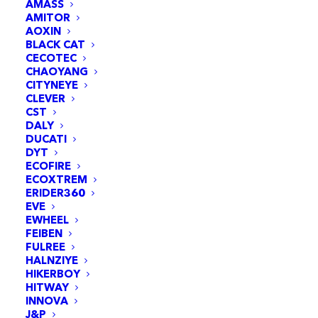
AMASS
AMITOR
AOXIN
BLACK CAT
CECOTEC
CHAOYANG
CITYNEYE
CLEVER
CST
DALY
DUCATI
DYT
ECOFIRE
ECOXTREM
Adaptateur GX16 à DC8 pour Xiaomi
AJOUTER AU PANIER
ERIDER360
6,95
€
EVE
EWHEEL
FEIBEN
FULREE
HALNZIYE
HIKERBOY
HITWAY
INNOVA
J&P