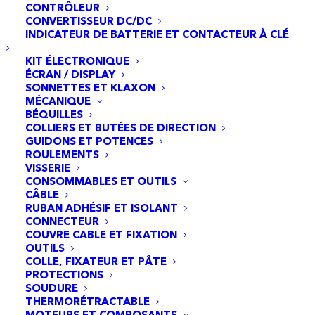
CONTRÔLEUR
CONVERTISSEUR DC/DC
INDICATEUR DE BATTERIE ET CONTACTEUR À CLÉ
KIT ÉLECTRONIQUE
ÉCRAN / DISPLAY
SONNETTES ET KLAXON
MÉCANIQUE
BÉQUILLES
COLLIERS ET BUTÉES DE DIRECTION
GUIDONS ET POTENCES
ROULEMENTS
VISSERIE
CONSOMMABLES ET OUTILS
CÂBLE
RUBAN ADHÉSIF ET ISOLANT
CONNECTEUR
COUVRE CABLE ET FIXATION
Base de port de charge Xiaomi Mi5 Max [ORIGINAL]
AJOUTER AU PANIER
OUTILS
24,95
€
COLLE, FIXATEUR ET PÂTE
PROTECTIONS
SOUDURE
THERMORÉTRACTABLE
MOTEURS ET COMPOSANTS