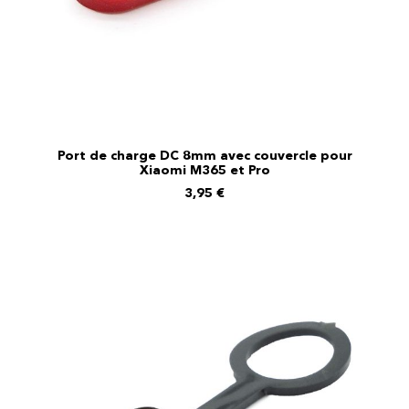
Port de charge DC 8mm avec couvercle pour
AJOUTER AU PANIER
Xiaomi M365 et Pro
3,95
€