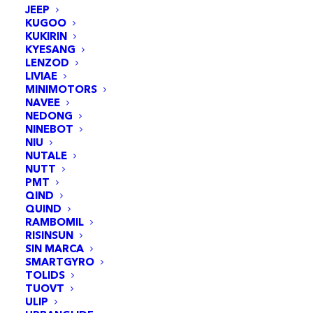
JEEP
KUGOO
KUKIRIN
KYESANG
LENZOD
LIVIAE
MINIMOTORS
NAVEE
NEDONG
NINEBOT
NIU
NUTALE
NUTT
PMT
Base de port de charge Xiaomi Mi4 Pro Plus
QIND
AJOUTER AU PANIER
[ORIGINAL]
QUIND
42,95
€
RAMBOMIL
RISINSUN
SIN MARCA
SMARTGYRO
TOLIDS
TUOVT
ULIP