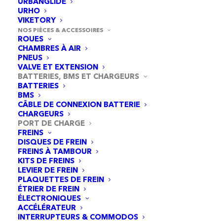
URBANGLIDE
URHO
VIKETORY
NOS PIÈCES & ACCESSOIRES
ROUES
CHAMBRES À AIR
PNEUS
VALVE ET EXTENSION
BATTERIES, BMS ET CHARGEURS
BATTERIES
BMS
CÂBLE DE CONNEXION BATTERIE
CHARGEURS
PORT DE CHARGE
FREINS
DISQUES DE FREIN
FREINS À TAMBOUR
Base de port de charge Xiaomi Mi5 [ORIGINAL]
KITS DE FREINS
AJOUTER AU PANIER
22,95
€
LEVIER DE FREIN
PLAQUETTES DE FREIN
ÉTRIER DE FREIN
ÉLECTRONIQUES
ACCÉLÉRATEUR
INTERRUPTEURS & COMMODOS