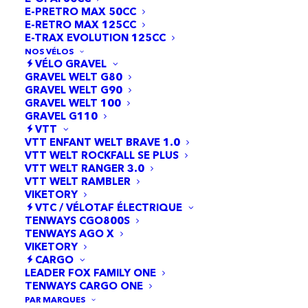
E-PRETRO MAX 50CC
E-RETRO MAX 125CC
E-TRAX EVOLUTION 125CC
NOS VÉLOS
VÉLO GRAVEL
GRAVEL WELT G80
GRAVEL WELT G90
GRAVEL WELT 100
GRAVEL G110
22 résultats affichés
VTT
VTT ENFANT WELT BRAVE 1.0
VTT WELT ROCKFALL SE PLUS
VTT WELT RANGER 3.0
VTT WELT RAMBLER
VIKETORY
VTC / VÉLOTAF ÉLECTRIQUE
TENWAYS CGO800S
TENWAYS AGO X
VIKETORY
CARGO
LEADER FOX FAMILY ONE
TENWAYS CARGO ONE
PAR MARQUES