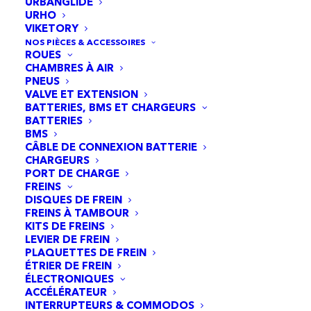
– Puissance : 450 watts
URBANGLIDE
URHO
– Batterie : non démontable
VIKETORY
NOS PIÈCES & ACCESSOIRES
ROUES
CHAMBRES À AIR
Autres informations :
PNEUS
– Autonomie jusqu’à 48 km/charge
VALVE ET EXTENSION
BATTERIES, BMS ET CHARGEURS
– Vitesse maximale 25 km/h
BATTERIES
– Capacité à grimper 20 % des pentes
BMS
CÂBLE DE CONNEXION BATTERIE
– Le contrôleur d’onde sinusoïdale du FOC
CHARGEURS
PORT DE CHARGE
améliore l’efficacité du moteur
FREINS
– Suspension tout-terrain
DISQUES DE FREIN
FREINS À TAMBOUR
– Guidon 25 % plus large (123 cm H × 54,4
KITS DE FREINS
LEVIER DE FREIN
cm L)
PLAQUETTES DE FREIN
– Tablier 13 % plus large (17 cm de large ×
ÉTRIER DE FREIN
ÉLECTRONIQUES
55 cm de long)
ACCÉLÉRATEUR
– Roues 30% plus larges (2.5″) que les
INTERRUPTEURS & COMMODOS