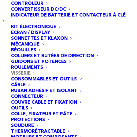
CONTRÔLEUR
autres trottinettes pour adultes
CONVERTISSEUR DC/DC
INDICATEUR DE BATTERIE ET CONTACTEUR À CLÉ
– Pneus sans chambre à air en caoutchouc
de 10,5 pouces
KIT ÉLECTRONIQUE
ÉCRAN / DISPLAY
– Triple système de freinage：Frein à
SONNETTES ET KLAXON
MÉCANIQUE
disque avant et arrière et frein électrique
BÉQUILLES
arrière.
COLLIERS ET BUTÉES DE DIRECTION
GUIDONS ET POTENCES
– Phare Halo haute puissance, feux de
ROULEMENTS
VISSERIE
freinage, clignotants
CONSOMMABLES ET OUTILS
– NIU App (connectivité
Bluetooth
)
CÂBLE
RUBAN ADHÉSIF ET ISOLANT
– Verrouillez votre scooter NIU pour avoir
CONNECTEUR
l’esprit tranquille.
COUVRE CABLE ET FIXATION
OUTILS
– Vérifiez vos statistiques de conduite –
COLLE, FIXATEUR ET PÂTE
PROTECTIONS
Personnalisez votre vitesse
SOUDURE
– Fixer une limite de charge (pour prolonger
THERMORÉTRACTABLE
MOTEURS ET COMPOSANTS