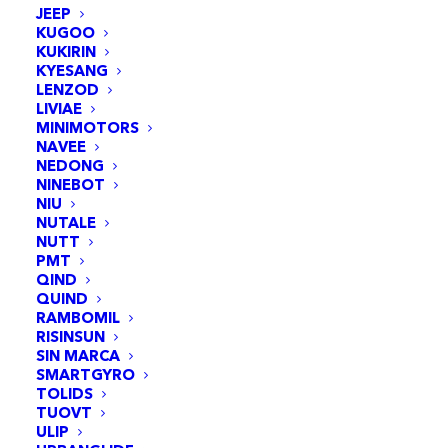
Batterie IP55
vitesse maximale
JEEP
(étanche)
KUGOO
KUKIRIN
KYESANG
LENZOD
LIVIAE
MINIMOTORS
NAVEE
NEDONG
NINEBOT
Description
NIU
NUTALE
NUTT
PMT
QIND
Spécifications de la
QUIND
RAMBOMIL
trottinette électrique Niu
RISINSUN
SIN MARCA
KQi 300P
SMARTGYRO
TOLIDS
TUOVT
– Autonomie : 50km
ULIP