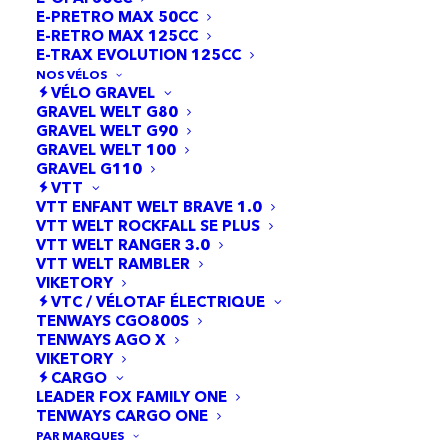
E-PRETRO MAX 50CC
E-RETRO MAX 125CC
E-TRAX EVOLUTION 125CC
NOS VÉLOS
VÉLO GRAVEL
GRAVEL WELT G80
GRAVEL WELT G90
GRAVEL WELT 100
GRAVEL G110
VTT
VTT ENFANT WELT BRAVE 1.0
VTT WELT ROCKFALL SE PLUS
VTT WELT RANGER 3.0
Trottinette Niu KQi
VTT WELT RAMBLER
VIKETORY
300P
VTC / VÉLOTAF ÉLECTRIQUE
TENWAYS CGO800S
TENWAYS AGO X
549,00
€
VIKETORY
CARGO
Garantie 2 ans.
LEADER FOX FAMILY ONE
TENWAYS CARGO ONE
PAR MARQUES
Nous consulter