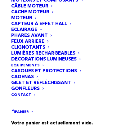
la durée de vie de la batterie)
CÂBLE MOTEUR
CACHE MOTEUR
MOTEUR
Pour plus d’informations, contactez-nous !
CAPTEUR À EFFET HALL
ECLAIRAGE
Galerie
PHARES AVANT
FEUX ARRIERE
CLIGNOTANTS
LUMIÈRES RECHARGEABLES
DECORATIONS LUMINEUSES
EQUIPEMENTS
CASQUES ET PROTECTIONS
CADENAS
GILET ET RÉFLÉCHISSANT
GONFLEURS
CONTACT
PANIER
Votre panier est actuellement vide.