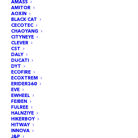
AMASS
AMITOR
AOXIN
BLACK CAT
CECOTEC
CHAOYANG
CITYNEYE
JE PLANIFIE MON RENDEZ-VOUS 
CLEVER
2.0
CST
DALY
DUCATI
DYT
ECOFIRE
ECOXTREM
ERIDER360
450
w
48
km
EVE
EWHEEL
FEIBEN
1 roue motrice
d’autonomie
FULREE
HALNZIYE
HIKERBOY
486
wh
25
km/h
HITWAY
INNOVA
J&P