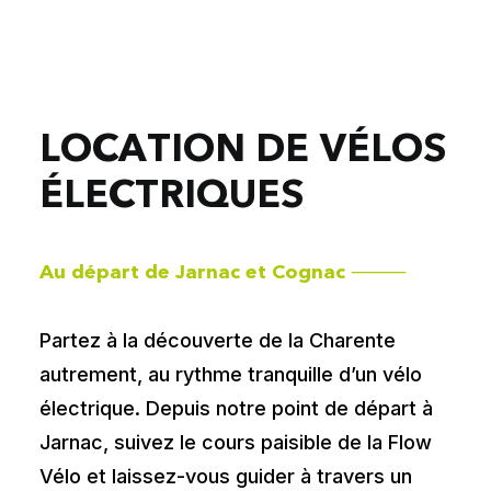
L
O
C
A
T
I
O
N
D
E
V
É
L
O
S
É
L
E
C
T
R
I
Q
U
E
S
Au départ de Jarnac et Cognac ⸻
Partez à la découverte de la Charente
autrement, au rythme tranquille d’un vélo
électrique. Depuis notre point de départ à
Jarnac, suivez le cours paisible de la
Flow
Vélo
et laissez-vous guider à travers un